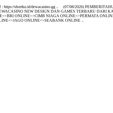
 : https://shortku.id/dewacasino-gg ..
(07/08/2026)
PEMBERITAHU
EWACASINO NEW DESIGN DAN GAMES TERBARU DARI KAMI
NE<>BRI ONLINE<>CIMB NIAGA ONLINE<>PERMATA ONL
NLINE<>JAGO ONLINE<>SEABANK ONLINE ..