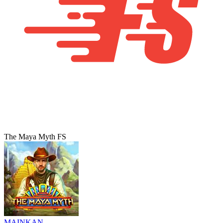
The Maya Myth FS
MAINKAN