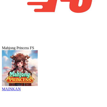
Mahjong Princess FS
MAINKAN