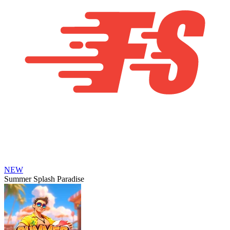
NEW
Summer Splash Paradise