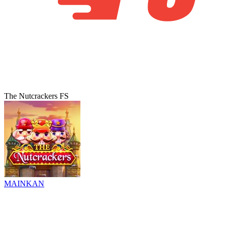
The Nutcrackers FS
MAINKAN