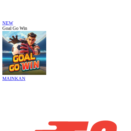
NEW
Goal Go Win
MAINKAN