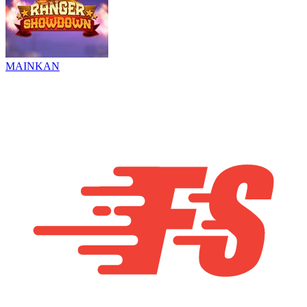
MAINKAN