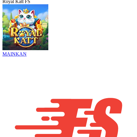
Royal Katt FS
MAINKAN