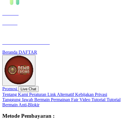
Get it for
Android
Panduan Instalasi Android
Beranda
DAFTAR
Promosi
Live Chat
Tentang Kami
Peraturan
Link Alternatif
Kebijakan Privasi
Tanggung Jawab Bermain
Permainan Fair
Video Tutorial
Tutorial
Bermain
Anti-Blokir
Metode Pembayaran :