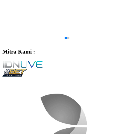
46
Bonus Free Chip 450,000
47
Bonus Free Chip 400,000
48
Bonus Free Chip 350,000
Mitra Kami :
49
Bonus Free Chip 300,000
50
Bonus Free Chip 250,000