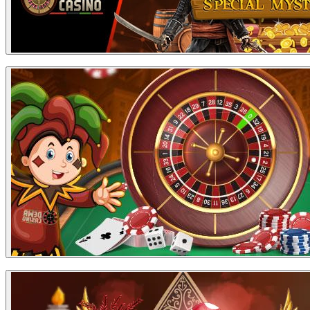
Dewacasino.
claim
22
Bonus Free Chip 1,950,000
Hanya dengan aktif bermain di Dewacasino maka setiap
keaktifan anda akan mendapatkan Bonus Free Spin berhadiah
jika pemain melakukan claim pertama dengan total kekalahan murni buy spin
UANG TUNAI!!
594.000 maka bonus yg di berikan 594.000 x 2% = 11.880
23
Bonus Free Chip 1,900,000
Ini adalah promosi cuma-cuma dari Dewacasino Tidak di
PUNGUT BIAYA!! GRATIS!!
E. FRIDAY MANIA
Persyaratannya hanya cukup AKTIF bermain di Dewacasino
24
Bonus Free Chip 1,800,000
2. apabila pemain beli free spin 1.854.000 dan kemenangan balik dari free spin
dan wajib memiliki minimal Turnover.
sebesar 558.000 maka murni KALAH dari beli free spin 1.296.000
Anda punya kesempatan mendapatkan Lucky spin gratis
untuk mendapatkan UANG TUNAI setiap harinya.
25
Bonus Free Chip 1,700,000
pemain beli free spin 552.000 dan kemenangan balik dari free spin sebesar
996.000 maka murni MENANG dari beli free spin 444.000
jika player mau melakukan claim kedua dengan total kekalahan beli free spin (
26
Bonus Free Chip 1,600,000
F. SATURDAY NIGHT FEVER
1.296.000 - 444.000 ) = 852.000
maka bonus yg di berikan 852.000 x 2% = 17.040
27
Bonus Free Chip 1,500,000
28
Bonus Free Chip 1,400,000
G. SUNDAY VIP
29
Bonus Free Chip 1,300,000
* untuk claim ke dua dan ketiga mulai dari nol di hitung kekalahan buy free
spin
*Syarat & Ketentuan berlaku.