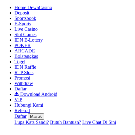
Home DewaCasino
Deposit
Sportsbook
E-Sports
Live Casino
Slot Games
IDN E-Lottery
POKER
ARCADE
Bolatangkas
Togel
IDN Raffle
RTP Slots
Promosi
Withdraw
Daftar
Download Android
VIP
Hubungi Kami
Referral
Daftar
Masuk
Lupa Kata Sandi?
Butuh Bantuan?
Live Chat Di Sini