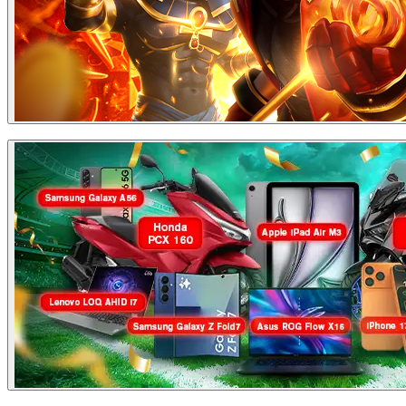
DAPAT DIGANGGU GUGAT.
2. Untuk ikut serta dalam event ini member hanya perlu
mengumpulkan Turnover untuk mendapatkan Tiket Lucky Spin.
3. Merchandise akan muncul di DewaFortune atau Lucky Spin mulai
Seluruh Pemain Berhak Mengikuti Promosi ini.
tanggal 9 Maret 2026.
Periode Turnamen mulai dari tanggal 28 Juli s/d 16 Agustus
4. Event ini GRATIS tanpa di pungut biaya apapun.
2026.
Total 800 Pemain dengan nilai Turnover tertinggi akan keluar
5. Untuk Pemenang wajib mengisi form Claim yang tersedia di dalam
menjadi pemenang.
menu BONUS, Form Claim akan hilang dalam kurun waktu 3x24
BONUS FREE SPIN 20X SETIAP DEPOSIT MIN 200K
Turnover Pemenang dihitung dari Semua Game yang di
setelah event ini
berakhir.
pertandingkan.
6. Jika lewat 3x24 jam setelah menang Merchandise di Lucky Spin dan
Papan Peringkat Pemenang atau Leaderboard bisa dilihat di
member tidak melakukan Claim di menu BONUS maka bonus
menu KOTAK BONUS lalu pilih GRAND TURNOVER
tersebut HANGUS.
KEMERDEKAAN, Turnover akan di update setiap hari di
pukul 19:00 WIB
7. Pemenang Merchandise di wajibkan melakukan pengisian data
Hadiah akan dibagikan pada tanggal 17 Agustus 2026.
pengiriman dengan lengkap dan benar sesuai KTP ( VALID ) untuk
Kemenangan Akan Di Batalkan Apabila Terdapat Melakukan
pengiriman Merchandise.
Taruhan 2 sisi ( Safety Bet ) Gantungan Free Spin, Kesamaan
8. Pengiriman Merchandise akan di kirimkan paling lambat 14 hari
IP, Kesalahan Data Member (Tidak Valid). Dan Apabila Di
kerja setelah member melakukan claim (Tergantung Kondisi Stock
Temukan Adanya Indikasi Kecurangan.
Barang & Jasa pengiriman).
Segala bentuk keterlambatan dalam
Pihak GRAND TURNOVER KEMERDEKAAN Berhak
proses pengiriman diluar tanggung jawab pihak Kami.)
Untuk Mengubah, Menolak, Membatalkan Atau Menutup
Semua Promosi Sesuai Dengan Ketentuan Yang Berlaku
9. Bonus akan dibatalkan apabila terdapat melakukan Taruhan 2 sisi
(safety bet). Dan apabila ditemukan adanya indikasi kecurangan,
Tanpa Ada Pemberitahuan Sebelumnya.
Bonus Hunter, dan Kesamaan
IP maka Kami berhak menarik bonus
Keputusan GRAND TURNOVER KEMERDEKAAN