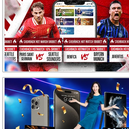
Hadiah Periode Ke 1, 2, 3