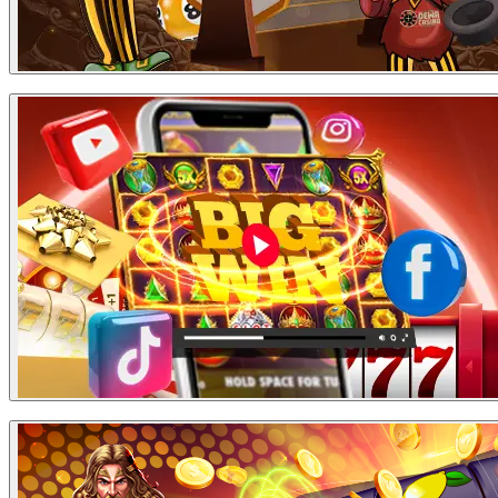
65,000,001 - 80,000,000
8 Kupon
80,000,001 - 100,000,000
9 Kupon
> 100,000,000
10 Kupon
Turnover/Rollingan bermain : Rp. 500.001 - Rp.
1.500.000 = 2 Kupon