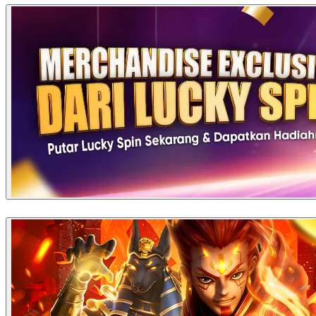
161 - 260
Rp 25.000
100
Rp 2.500.000
GRAND TURNOVER KEMERDEKAAN
TOTAL
260
Rp 42.000.000
Total
Rank
Hadiah
Total Hadiah
Pemenang
1
Rp 5.000.000
1
Rp 5.000.000
MERDEKA LUCKYDRAW FESTIVAL OF
2 - 3
Rp 2.500.000
2
Rp 5.000.000
CHAMPIONS 2026 berlaku untuk semua pemain yang telah
memenuhi syarat sebagai pemenang pada Turnamen Turnover
4 - 6
Rp 2.000.000
3
Rp 6.000.000
periode sebelumnya.
7 - 10
Rp 1.000.000
4
Rp 4.000.000
Pemenang akan dipilih dari pemain yang telah menjadi
11 - 20
Rp 750.000
10
Rp 7.500.000
pemenang pada Turnamen Turnover periode sebelumnya.
21 - 35
Rp 500.000
15
Rp 7.500.000
Pengundian akan dilakukan secara LIVE pada 19 Agustus
36 - 55
Rp 250.000
20
Rp 5.000.000
2026 pukul 20:00 WIB dan dapat disaksikan melalui menu
56 - 80
Rp 200.000
25
Rp 5.000.000
KOTAK BONUS, lalu pilih MERDEKA LUCKYDRAW
FESTIVAL OF CHAMPIONS 2026.
81 - 110
Rp 175.000
30
Rp 5.250.000
Total 260 pemain akan menajadi pemenang pada Event ini.
111 - 150
Rp 150.000
40
Rp 6.000.000
Hadiah akan dikirim secara otomatis ke akun pemenang
151 - 200
Rp 125.000
50
Rp 6.250.000
maksimal 1 jam setelah acara LIVE berakhir.
Merchandise Exclusive Dari Lucky Spin
201 - 300
Rp 100.000
100
Rp 10.000.000
KAMI berhak untuk memodifikasi, mengubah,
301 - 500
Rp 75.000
200
Rp 15.000.000
menghentikan, atau mengakhiri promosi ini sewaktu-waktu
Syarat dan Ketentuan :
501 - 800
Rp 50.000
300
Rp 15.000.000
dengan atau tanpa pemberitahuan sebelumnya.
Apabila ditemukan adanya kecurangan atau pelanggaran
TOTAL
800
Rp 97.500.000
terhadap ketentuan yang berlaku, KAMI berhak membatalkan
status pemenang dan hadiah akan dinyatakan hangus.
1. Promo ini berlaku untuk semua member yang terdaftar dan aktif
Seluruh keputusan KAMI bersifat MUTLAK dan TIDAK
bermain.