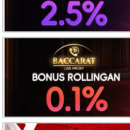
DISINI