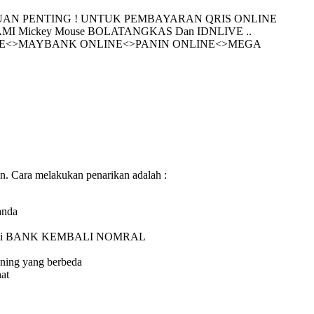
AN PENTING ! UNTUK PEMBAYARAN QRIS ONLINE
 Mickey Mouse BOLATANGKAS Dan IDNLIVE ..
INE<>MAYBANK ONLINE<>PANIN ONLINE<>MEGA
n. Cara melakukan penarikan adalah :
anda
sampai BANK KEMBALI NOMRAL
ening yang berbeda
at