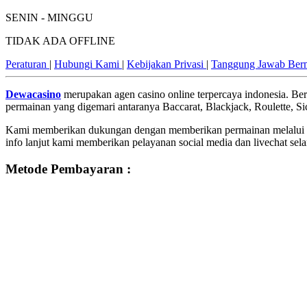
SENIN - MINGGU
TIDAK ADA OFFLINE
Peraturan
|
Hubungi Kami
|
Kebijakan Privasi
|
Tanggung Jawab Ber
Dewacasino
merupakan agen casino online terpercaya indonesia. Be
permainan yang digemari antaranya Baccarat, Blackjack, Roulette,
Kami memberikan dukungan dengan memberikan permainan melalui p
info lanjut kami memberikan pelayanan social media dan livechat s
Metode Pembayaran :