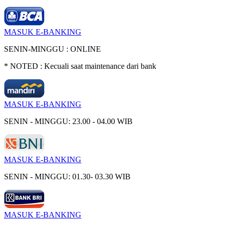
MASUK E-BANKING
SENIN-MINGGU : ONLINE
* NOTED : Kecuali saat maintenance dari bank
MASUK E-BANKING
SENIN - MINGGU: 23.00 - 04.00 WIB
MASUK E-BANKING
SENIN - MINGGU: 01.30- 03.30 WIB
MASUK E-BANKING