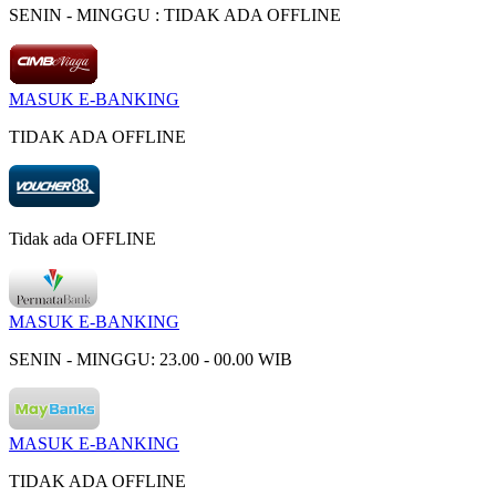
SENIN - MINGGU : TIDAK ADA OFFLINE
MASUK E-BANKING
TIDAK ADA OFFLINE
Tidak ada OFFLINE
MASUK E-BANKING
SENIN - MINGGU: 23.00 - 00.00 WIB
MASUK E-BANKING
TIDAK ADA OFFLINE